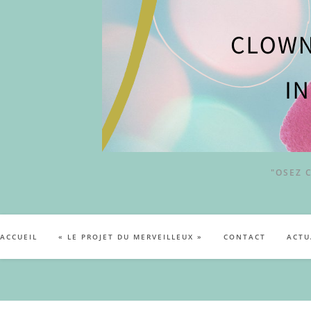
"OSEZ 
ACCUEIL
« LE PROJET DU MERVEILLEUX »
CONTACT
ACTU